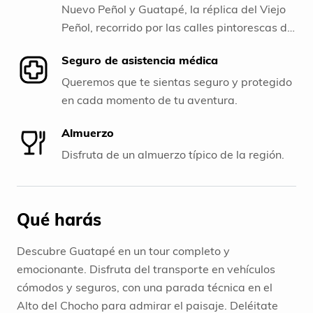
Nuevo Peñol y Guatapé, la réplica del Viejo
Peñol, recorrido por las calles pintorescas de
Guatapé, los zócalos en fachadas de
Seguro de asistencia médica
edificaciones y el Malecón.
Queremos que te sientas seguro y protegido
en cada momento de tu aventura.
Almuerzo
Disfruta de un almuerzo típico de la región.
Qué harás
Descubre Guatapé en un tour completo y
emocionante. Disfruta del transporte en vehículos
cómodos y seguros, con una parada técnica en el
Alto del Chocho para admirar el paisaje. Deléitate