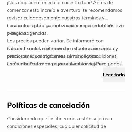
¡Nos emociona tenerte en nuestro tour! Antes de
comenzar esta increíble aventura, te recomendamos
revisar cuidadosamente nuestros términos y
condiciones para garantizar una experiencia positiva
Las tarifas están sujetas a una comisión del 15%
y segura.
para las agencias.
Los precios pueden variar. Se informará con
suficiente antelación para la actualización de los
Nos dedicamos a ofrecer una experiencia segura y
precios en las plataformas de los aliados.
memorable. Los siguientes términos y condiciones
Las tarifas están en pesos colombianos. Para pagos
están diseñados para garantizar un viaje sin
en USD, por favor solicitar el monto a pagar vía
preocupaciones. Si tienes alguna pregunta, no dudes
Leer todo
correo electrónico.
en ponerte en contacto con nosotros. ¡Estamos
emocionados de que disfrutes al máximo de tu
aventura con nosotros!
Políticas de cancelación
Considerando que los itinerarios están sujetos a
condiciones especiales, cualquier solicitud de