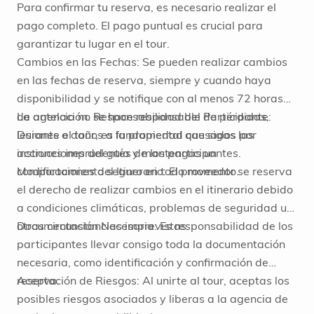
Para confirmar tu reserva, es necesario realizar el
pago completo. El pago puntual es crucial para
garantizar tu lugar en el tour.
Cambios en las Fechas: Se pueden realizar cambios
en las fechas de reserva, siempre y cuando haya
disponibilidad y se notifique con al menos 72 horas
de antelación. Responsabilidad del Participante:
La agencia no se hace responsable de pérdidas,
Durante el tour, es fundamental que sigas las
lesiones o daños a la propiedad causados por
instrucciones del guía y mantengas un
acciones imprudentes de los participantes.
comportamiento seguro en todo momento.
Modificaciones del Itinerario: El proveedor se reserva
el derecho de realizar cambios en el itinerario debido
a condiciones climáticas, problemas de seguridad u
otras circunstancias imprevistas.
Documentación Necesaria: Es responsabilidad de los
participantes llevar consigo toda la documentación
necesaria, como identificación y confirmación de
reserva.
Aceptación de Riesgos: Al unirte al tour, aceptas los
posibles riesgos asociados y liberas a la agencia de