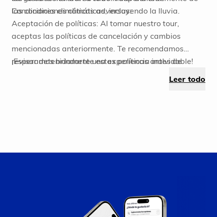
Condiciones climáticas adversas:
las condiciones climáticas, incluyendo la lluvia.
Aceptación de políticas: Al tomar nuestro tour,
aceptas las políticas de cancelación y cambios
mencionadas anteriormente. Te recomendamos
revisar detenidamente estas políticas antes de
¡Esperamos brindarte una experiencia inolvidable!
reservar para evitar inconvenientes en el futuro.
Leer todo