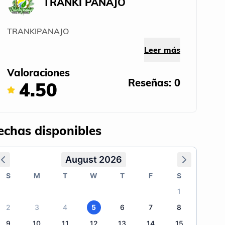
TRANKI PANAJO
TRANKIPANAJO
Leer más
Valoraciones
Reseñas: 0
4.50
echas disponibles
August 2026
S
M
T
W
T
F
S
1
2
3
4
5
6
7
8
9
10
11
12
13
14
15