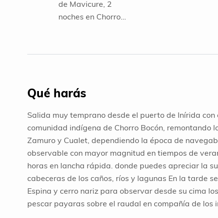
de Mavicure, 2
los Raudal
emoción de
noches en Chorro
Rápidos d
Bocon y 3 noches en
Mavicure,
Inírida en el Hotel
Chorro Boc
Tucunaré, Hotel
Parature o Cabaña
Guainiana.
Qué harás
Salida muy temprano desde el puerto de Inírida con d
comunidad indígena de Chorro Bocón, remontando lo
Zamuro y Cualet, dependiendo la época de navegabil
observable con mayor magnitud en tiempos de vera
horas en lancha rápida. donde puedes apreciar la s
cabeceras de los caños, ríos y lagunas En la tarde s
Espina y cerro nariz para observar desde su cima lo
pescar payaras sobre el raudal en compañía de los 