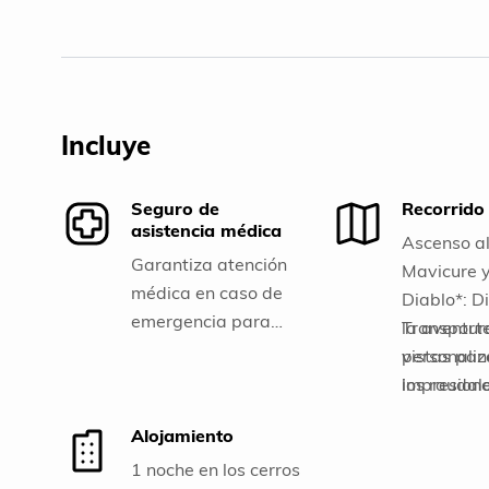
Incluye
Seguro de
Recorrido
asistencia médica
Ascenso al
Garantiza atención
Mavicure y
médica en caso de
Diablo*: D
emergencia para
la aventur
Transport
una experiencia
vistas pa
personali
segura.
impresion
los raudal
desde el C
rápidos de
Alojamiento
Mavicure y
explorando
1 noche en los cerros
Diablo. Av
belleza nat