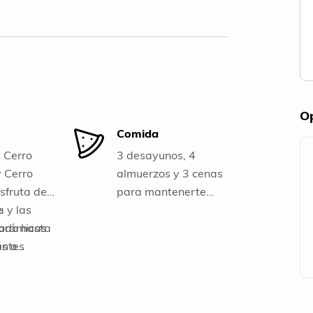
Op
Comida
 Cerro
3 desayunos, 4
 Cerro
almuerzos y 3 cenas
isfruta de
para mantenerte
a y las
e
energizado durante
norámicas
zado hasta
tu travesía. 3
antes
es o
bebidas hidratantes,
erro
 Mavicure,
snacks y agua
 el Cerro
 la
recargable para
entura en
ural y la
mantener la