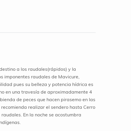
es y
l agua.
vitalidad en todo
e
momento.
 Zamuro y
on*:
estino a los raudales(rápidos) y la
s imponentes raudales de Mavicure,
idad pues su belleza y potencia hídrica es
no en una travesía de aproximadamente 4
ubienda de peces que hacen pirasemo en las
e recomienda realizar el sendero hasta Cerro
s raudales. En la noche se acostumbra
indígenas.