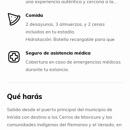
una experiencia pesquera tradicional junto a
una experiencia auténtica y cercana a la
lugareños expertos.
naturaleza.
Comida
2 desayunos, 3 almuerzos, y 2 cenas
incluidos en tu estadía.
Hidratación: Botella recargable para que
puedas rellenarla con agua potable durante
Seguro de asistencia médica
tus actividades y mantener tu hidratación.
Cobertura en caso de emergencias médicas
durante tu estancia.
Qué harás
Salida desde el puerto principal del municipio de
Inírida con destino a los Cerros de Mavicure y las
comunidades indígenas del Remanso y el Venado, en