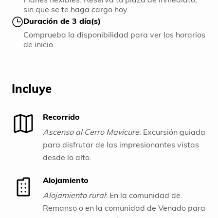
sin que se te haga cargo hoy.
Duración de 3 día(s)
Comprueba la disponibilidad para ver los horarios
de inicio.
Incluye
Recorrido
Ascenso al Cerro Mavicure
: Excursión guiada
para disfrutar de las impresionantes vistas
desde lo alto.
Caminatas en campos de flor de Inírida
:
Alojamiento
Exploración de la biodiversidad local y
paisajes únicos.
Alojamiento rural
: En la comunidad de
Aventura de pesca artesanal
Remanso o en la comunidad de Venado para
: Participa en