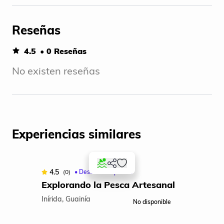
Reseñas
4.5
• 0 Reseñas
No existen reseñas
Experiencias similares
4.5
(0)
• Desde: Aeropuerto
Explorando la Pesca Artesanal
EX
Inírida, Guainía
Iní
No disponible
Item