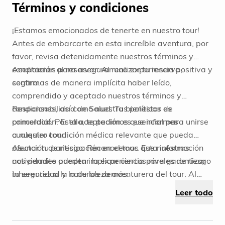
Términos y condiciones
¡Estamos emocionados de tenerte en nuestro tour!
Antes de embarcarte en esta increíble aventura, por
favor, revisa detenidamente nuestros términos y
condiciones para asegurar una experiencia positiva y
Aceptación al reservar: Al realizar tu reserva,
segura.
confirmas de manera implícita haber leído,
comprendido y aceptado nuestros términos y
condiciones, así como nuestras políticas de
Responsabilidad de Salud: Tu bienestar es
cancelación. Esta aceptación es esencial para unirse
primordial. Por ello, te pedimos que informes
a nuestro tour.
cualquier condición médica relevante que pueda
afectar tu participación en el tour. Esta información
Asunción de riesgo: Reconocemos que nuestras
nos permite adaptar la experiencia para garantizar
actividades pueden implicar ciertos niveles de riesgo
tu seguridad y la de los demás.
inherentes a la naturaleza aventurera del tour. Al
unirte a nosotros, aceptas de manera consciente y
Leer todo
voluntaria asumir esos riesgos. En la medida
permitida por la ley, renuncias a las políticas de