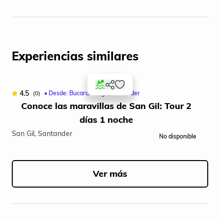
Experiencias similares
4.5
(0)
• Desde: Bucaramanga, Santander
Conoce las maravillas de San Gil: Tour 2
P
días 1 noche
B
San Gil, Santander
No disponible
Item
1
of
Ver más
5