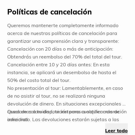
devolución en caso de cancelación por motivos
relacionados con dichos riesgos. Estamos
Políticas de cancelación
comprometidos a proporcionar una experiencia
memorable y segura. Estos términos y condiciones se
Queremos mantenerte completamente informado
diseñan para garantizar un viaje sin preocupaciones.
acerca de nuestras políticas de cancelación para
Si tienes alguna pregunta, no dudes en contactarnos.
garantizar una comprensión clara y transparente:
¡Esperamos que disfrutes al máximo de tu
Cancelación con 20 días o más de anticipación:
aventura con nosotros!
Obtendrás un reembolso del 70% del total del tour.
Cancelación entre 10 y 20 días antes: En esta
instancia, se aplicará un desembolso de hasta el
50% del costo total del tour.
No presentación al tour: Lamentablemente, en caso
de no asistir al tour, no se realizará ninguna
devolución de dinero. En situaciones excepcionales o
casos de calamidad, te instamos a notificarnos de
Quedamos a tu disposición para cualquier aclaración
inmediato. Las devoluciones estarán sujetas a las
adicional.
políticas específicas tanto del hotel como del
Leer todo