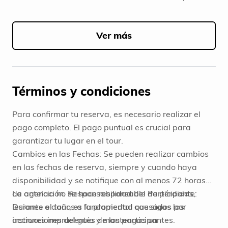
Item
1
of
Ver más
5
Términos y condiciones
Para confirmar tu reserva, es necesario realizar el
pago completo. El pago puntual es crucial para
garantizar tu lugar en el tour.
Cambios en las Fechas: Se pueden realizar cambios
en las fechas de reserva, siempre y cuando haya
disponibilidad y se notifique con al menos 72 horas
de antelación. Responsabilidad del Participante:
La agencia no se hace responsable de pérdidas,
Durante el tour, es fundamental que sigas las
lesiones o daños a la propiedad causados por
instrucciones del guía y mantengas un
acciones imprudentes de los participantes.