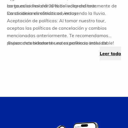
cargo adicional del 30% del valor del tour.
los tours se llevarán a cabo independientemente de
Condiciones climáticas adversas:
las condiciones climáticas, incluyendo la lluvia.
Aceptación de políticas: Al tomar nuestro tour,
aceptas las políticas de cancelación y cambios
mencionadas anteriormente. Te recomendamos
revisar detenidamente estas políticas antes de
¡Esperamos brindarte una experiencia inolvidable!
reservar para evitar inconvenientes en el futuro.
Leer todo