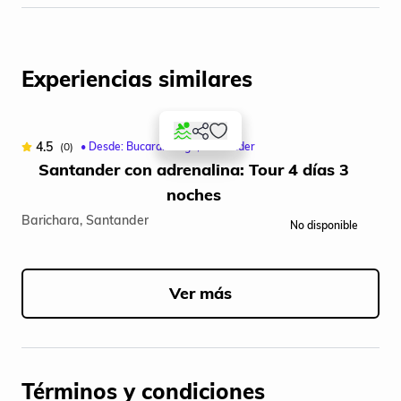
Experiencias similares
4.5
4
(0)
• Desde: Bucaramanga, Santander
Santander con adrenalina: Tour 4 días 3
noches
Barichara, Santander
Buc
No disponible
Item
1
of
Ver más
5
Términos y condiciones