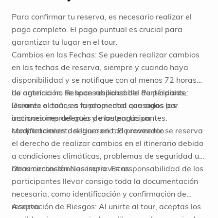
Para confirmar tu reserva, es necesario realizar el
pago completo. El pago puntual es crucial para
garantizar tu lugar en el tour.
Cambios en las Fechas: Se pueden realizar cambios
en las fechas de reserva, siempre y cuando haya
disponibilidad y se notifique con al menos 72 horas
de antelación. Responsabilidad del Participante:
La agencia no se hace responsable de pérdidas,
Durante el tour, es fundamental que sigas las
lesiones o daños a la propiedad causados por
instrucciones del guía y mantengas un
acciones imprudentes de los participantes.
comportamiento seguro en todo momento.
Modificaciones del Itinerario: El proveedor se reserva
el derecho de realizar cambios en el itinerario debido
a condiciones climáticas, problemas de seguridad u
otras circunstancias imprevistas.
Documentación Necesaria: Es responsabilidad de los
participantes llevar consigo toda la documentación
necesaria, como identificación y confirmación de
reserva.
Aceptación de Riesgos: Al unirte al tour, aceptas los