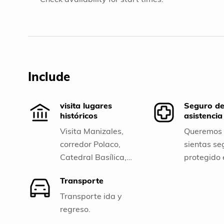
Include
visita lugares
Seguro d
históricos
asistenci
Visita Manizales,
Queremos 
corredor Polaco,
sientas se
Catedral Basílica,
protegido
Parque Natural Los
momento d
Transporte
Nevados, Termales
aventura.
del Otoño, recinto del
Transporte ida y
pensamiento, Valle
regreso.
de la Cocora.