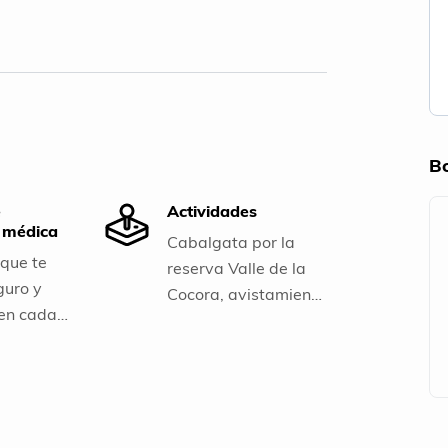
B
e
Actividades
a médica
Cabalgata por la
que te
reserva Valle de la
guro y
Cocora, avistamiento
 en cada
de aves,
e tu
contemplación de la
naturaleza, baño en
termales del Otoño.