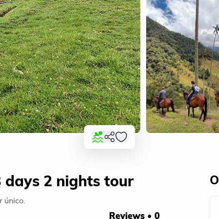
 days 2 nights tour
O
r único.
Reviews • 0