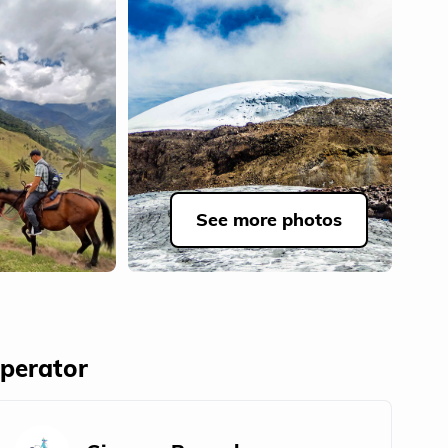
See more photos
perator