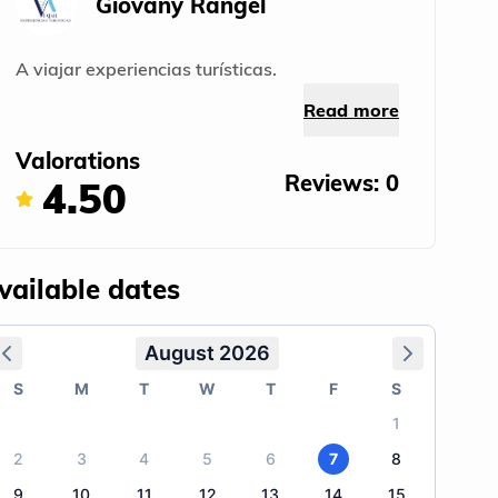
Giovany Rangel
A viajar experiencias turísticas.
Read more
Valorations
Reviews: 0
4.50
vailable dates
August 2026
S
M
T
W
T
F
S
1
2
3
4
5
6
7
8
9
10
11
12
13
14
15