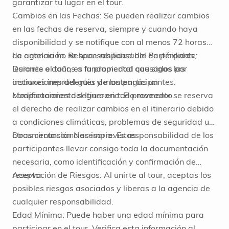
garantizar tu lugar en el tour.
Cambios en las Fechas: Se pueden realizar cambios
en las fechas de reserva, siempre y cuando haya
disponibilidad y se notifique con al menos 72 horas
de antelación. Responsabilidad del Participante:
La agencia no se hace responsable de pérdidas,
Durante el tour, es fundamental que sigas las
lesiones o daños a la propiedad causados por
instrucciones del guía y mantengas un
acciones imprudentes de los participantes.
comportamiento seguro en todo momento.
Modificaciones del Itinerario: El proveedor se reserva
el derecho de realizar cambios en el itinerario debido
a condiciones climáticas, problemas de seguridad u
otras circunstancias imprevistas.
Documentación Necesaria: Es responsabilidad de los
participantes llevar consigo toda la documentación
necesaria, como identificación y confirmación de
reserva.
Aceptación de Riesgos: Al unirte al tour, aceptas los
posibles riesgos asociados y liberas a la agencia de
cualquier responsabilidad.
Edad Mínima: Puede haber una edad mínima para
participar en el tour. Verifica esta información al