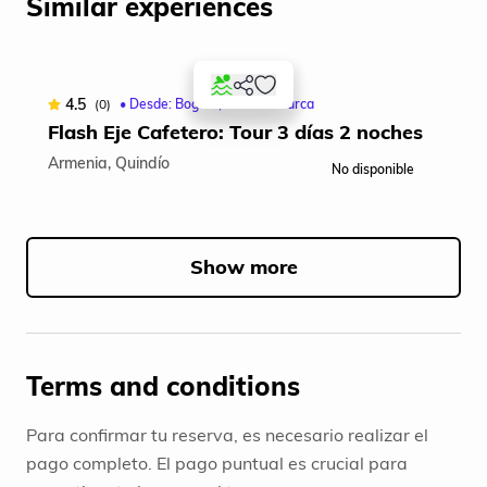
Similar experiences
4
4.5
(0)
• Desde: Bogotá, Cundinamarca
Flash Eje Cafetero: Tour 3 días 2 noches
Armenia, Quindío
No disponible
Fil
Item
1
of
Show more
5
Terms and conditions
Para confirmar tu reserva, es necesario realizar el
pago completo. El pago puntual es crucial para