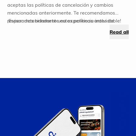
aceptas las políticas de cancelación y cambios
mencionadas anteriormente. Te recomendamos
revisar detenidamente estas políticas antes de
¡Esperamos brindarte una experiencia inolvidable!
reservar para evitar inconvenientes en el futuro.
Read all