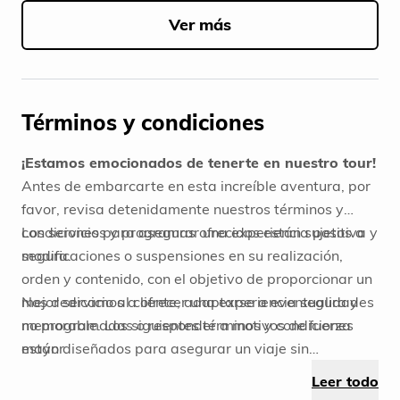
1
of
Ver más
5
Términos y condiciones
¡Estamos emocionados de tenerte en nuestro tour!
Antes de embarcarte en esta increíble aventura, por
favor, revisa detenidamente nuestros términos y
condiciones para asegurar una experiencia positiva y
Los servicios y programas ofrecidos están sujetos a
segura.
modificaciones o suspensiones en su realización,
orden y contenido, con el objetivo de proporcionar un
mejor servicio al cliente, adaptarse a eventualidades
Nos dedicamos a ofrecer una experiencia segura y
no programadas o responder a motivos de fuerza
memorable. Los siguientes términos y condiciones
mayor.
están diseñados para asegurar un viaje sin
Todos los programas se basan en estándares
preocupaciones. Si tienes alguna pregunta, no dudes
Leer todo
predeterminados. Cualquier solicitud de
en ponerte en contacto con nosotros. ¡Estamos