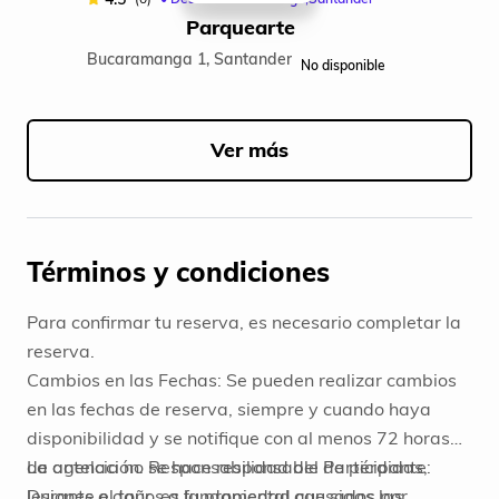
Parquearte
Bucaramanga 1, Santander
No disponible
Item
1
of
Ver más
4
Términos y condiciones
Para confirmar tu reserva, es necesario completar la
reserva.
Cambios en las Fechas: Se pueden realizar cambios
en las fechas de reserva, siempre y cuando haya
disponibilidad y se notifique con al menos 72 horas
de antelación. Responsabilidad del Participante:
La agencia no se hace responsable de pérdidas,
Durante el tour, es fundamental que sigas las
lesiones o daños a la propiedad causados por