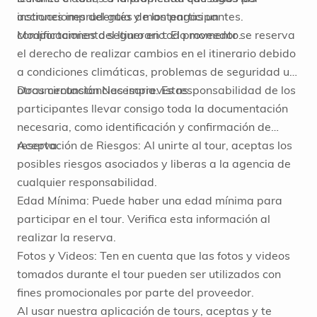
instrucciones del guía y mantengas un
acciones imprudentes de los participantes.
comportamiento seguro en todo momento.
Modificaciones del Itinerario: El proveedor se reserva
el derecho de realizar cambios en el itinerario debido
a condiciones climáticas, problemas de seguridad u
otras circunstancias imprevistas.
Documentación Necesaria: Es responsabilidad de los
participantes llevar consigo toda la documentación
necesaria, como identificación y confirmación de
reserva.
Aceptación de Riesgos: Al unirte al tour, aceptas los
posibles riesgos asociados y liberas a la agencia de
cualquier responsabilidad.
Edad Mínima: Puede haber una edad mínima para
participar en el tour. Verifica esta información al
realizar la reserva.
Fotos y Videos: Ten en cuenta que las fotos y videos
tomados durante el tour pueden ser utilizados con
fines promocionales por parte del proveedor.
Al usar nuestra aplicación de tours, aceptas y te