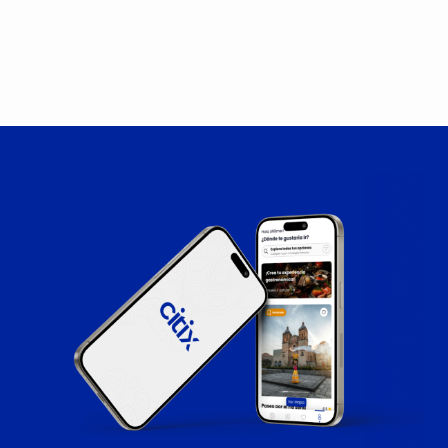
puede asistir al tour, le solicitamos que nos lo
comunique con al menos 12 horas de anticipación.
Esto nos permite ajustar la capacidad del grupo y
ofrecer la oportunidad a otros interesados. La falta
de notificación de cancelación o la ausencia al tour
sin previo aviso puede afectar la disponibilidad de
cupos en futuras actividades. Apreciamos su
comprensión y colaboración en este proceso, ya que
nos permite brindar un servicio de calidad a todos
nuestros participantes.