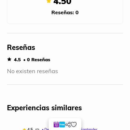
4.50
del turismo y la preservación del patrimonio
Reseñas: 0
cultural, el instituto trabaja para enriquecer
la vida cultural de la ciudad, fortalecer la
identidad cultural y económica, y fomentar
el desarrollo turístico de la región.
Reseñas
4.5
• 0 Reseñas
No existen reseñas
Experiencias similares
4.5
(0)
• Desde: Bucaramanga,Santander