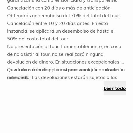
garantizar una comprensión clara y transparente:
¡Esperamos que disfrutes al máximo de tu
Cancelación con 20 días o más de anticipación:
aventura con nosotros!
Obtendrás un reembolso del 70% del total del tour.
Cancelación entre 10 y 20 días antes: En esta
instancia, se aplicará un desembolso de hasta el
50% del costo total del tour.
No presentación al tour: Lamentablemente, en caso
de no asistir al tour, no se realizará ninguna
devolución de dinero. En situaciones excepcionales o
casos de calamidad, te instamos a notificarnos de
Quedamos a tu disposición para cualquier aclaración
inmediato. Las devoluciones estarán sujetas a las
adicional.
políticas específicas tanto del hotel como del
Leer todo
operador encargado del tour. Estamos aquí para
responder a todas tus preguntas y asegurarnos de
que tengas la mejor experiencia posible. Tu confianza
es invaluable para nosotros.