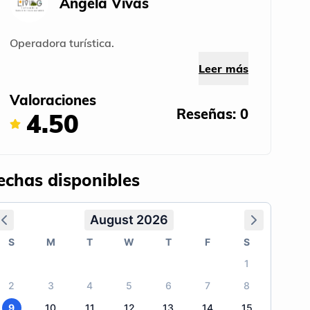
Angela Vivas
Operadora turística.
Leer más
Valoraciones
Reseñas: 0
4.50
echas disponibles
August 2026
S
M
T
W
T
F
S
1
2
3
4
5
6
7
8
9
10
11
12
13
14
15