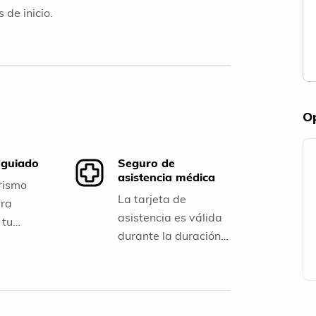
 de inicio.
Op
 guiado
Seguro de
asistencia médica
rismo
La tarjeta de
ara
asistencia es válida
 tu
durante la duración
a.
del tour y se activa
automáticamente al
inicio del mismo.