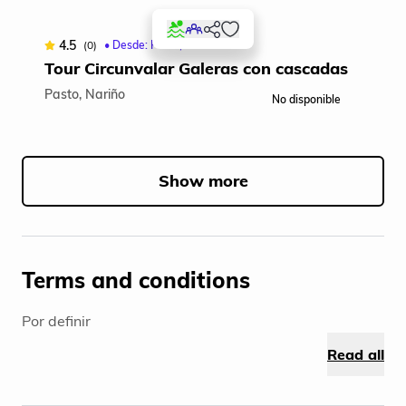
4
4.5
(0)
• Desde: Pasto, Nariño
T
Tour Circunvalar Galeras con cascadas
Pasto, Nariño
No disponible
Pas
Item
1
of
Show more
5
Terms and conditions
Por definir
Read all