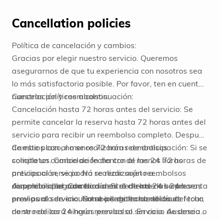
Cancellation policies
Política de cancelación y cambios:
Gracias por elegir nuestro servicio. Queremos
asegurarnos de que tu experiencia con nosotros sea
lo más satisfactoria posible. Por favor, ten en cuenta
nuestras políticas a continuación:
Cancelación y reembolsos:
Cancelación hasta 72 horas antes del servicio: Se
permite cancelar la reserva hasta 72 horas antes del
servicio para recibir un reembolso completo. Después
de este plazo, no se realizarán reembolsos
Cambios con al menos 72 horas de anticipación: Si se
completos. Cancelación dentro de las 24 horas
solicita un cambio de fecha con al menos 72 horas de
previas al servicio: No se realizarán reembolsos
anticipación, se podrá realizar sujeto a
completos por cancelaciones dentro de las 24 horas
disponibilidad. Cambios dentro de las 24 horas
Ausencia o llegada tardía: Si el cliente no se presenta
previas al servicio. Cambios de fecha del tour:
previas al servicio: No se permiten cambios de fecha
en el punto de encuentro o llega tarde el día del tour,
dentro de las 24 horas previas al servicio. Ausencia o
no se realizará ningún reembolso. En caso de desear