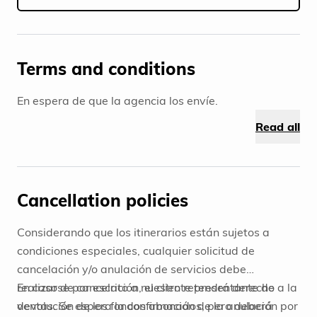
5
Terms and conditions
En espera de que la agencia los envíe.
Read all
Cancellation policies
Considerando que los itinerarios están sujetos a
condiciones especiales, cualquier solicitud de
cancelación y/o anulación de servicios debe
realizarse por escrito a nuestro representante de
En caso de cancelación, el cliente tendrá derecho a la
ventas. Se espera la confirmación de la anulación por
devolución de los fondos abonados, pero deberá