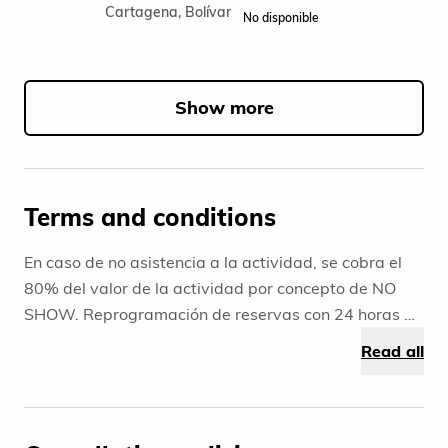
Cartagena, Bolívar
No disponible
Item
1
of
Show more
5
Terms and conditions
En caso de no asistencia a la actividad, se cobra el
80% del valor de la actividad por concepto de NO
SHOW. Reprogramación de reservas con 24 horas de
anticipación. OBSERVACIONES: El no consumo de uno
Read all
o varios de los productos que incluye el tour, no tiene
devolución de dinero. Como lo son: (Alimentación o
transporte). El guía es la única persona con la cual se
recomienda hacer negociaciones durante el día de