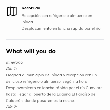
6 cenas exquisitas para compartir.
Recorrido
Bebidas incluidas: 6 cervezas diarias, 3
bebidas hidratantes y agua recargable.
Recepción con refrigerio o almuerzo en
Inírida.
Desplazamiento en lancha rápida por el río
Guaviare.
Pesca artesanal en el río Guaviare y Laguna
El Paraíso de Calderón.
What will you do
Aprendizaje de técnicas y tradiciones
locales.
Itinerario:
Interacción con la comunidad pesquera.
Día 1:
Llegada al municipio de Inírida y recepción con un
delicioso refrigerio o almuerzo, según la hora.
Desplazamiento en lancha rápida por el río Guaviare
hasta llegar al puerto de la Laguna El Paraíso de
Calderón, donde pasaremos la noche.
Día 2: