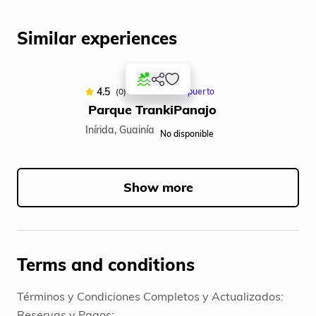
Similar experiences
4.5
(0)
• Desde: Aeropuerto
Parque TrankiPanajo
Inírida, Guainía
No disponible
Item
1
of
Show more
5
Terms and conditions
Términos y Condiciones Completos y Actualizados:
Reservas y Pagos: