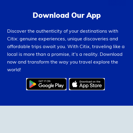
cancelaciones y responsabilidad civil durante el tour.
La empresa no se hace responsable por daños
Download Our App
materiales, pérdidas o accidentes ocurridos fuera de
su alcance directo durante el tour.
Discover the authenticity of your destinations with
Exclusión de Responsabilidad en Aeropuertos y
Citix: genuine experiences, unique discoveries and
Cambios de Aerolínea:
affordable trips await you. With Citix, traveling like a
En tours completos con tiquetes aéreos incluidos,
local is more than a promise, it's a reality. Download
Trankipanajo no se responsabiliza por situaciones en
now and transform the way you travel explore the
aeropuertos o cambios realizados por la aerolínea,
world!
siendo esta última la responsable directa de tales
eventualidades.