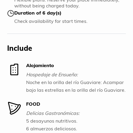
without being charged today.
Duration of 6 day(s)
Check availability for start times.
Include
Alojamiento
Hospedaje de Ensueño:
Noche en la orilla del río Guaviare: Acampar
bajo las estrellas en la orilla del río Guaviare.
Cuatro noches en la Laguna El Paraíso de
FOOD
Calderón: Descanso cómodo en el camping
con colchonetas.
Delicias Gastronómicas:
Una noche en la ciudad de Inírida: Descanso
5 desayunos nutritivos.
antes del regreso.
6 almuerzos deliciosos.