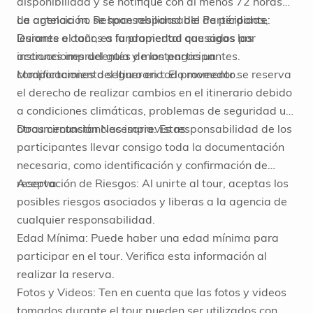
disponibilidad y se notifique con al menos 72 horas
de antelación. Responsabilidad del Participante:
La agencia no se hace responsable de pérdidas,
Durante el tour, es fundamental que sigas las
lesiones o daños a la propiedad causados por
instrucciones del guía y mantengas un
acciones imprudentes de los participantes.
comportamiento seguro en todo momento.
Modificaciones del Itinerario: El proveedor se reserva
el derecho de realizar cambios en el itinerario debido
a condiciones climáticas, problemas de seguridad u
otras circunstancias imprevistas.
Documentación Necesaria: Es responsabilidad de los
participantes llevar consigo toda la documentación
necesaria, como identificación y confirmación de
reserva.
Aceptación de Riesgos: Al unirte al tour, aceptas los
posibles riesgos asociados y liberas a la agencia de
cualquier responsabilidad.
Edad Mínima: Puede haber una edad mínima para
participar en el tour. Verifica esta información al
realizar la reserva.
Fotos y Videos: Ten en cuenta que las fotos y videos
tomados durante el tour pueden ser utilizados con