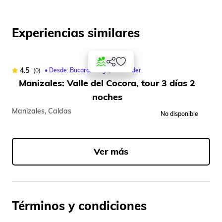
Experiencias similares
4.5
4
(0)
• Desde: Bucaramanga, Santander.
Manizales: Valle del Cocora, tour 3 días 2
noches
Manizales, Caldas
Fil
No disponible
Item
1
of
Ver más
5
Términos y condiciones