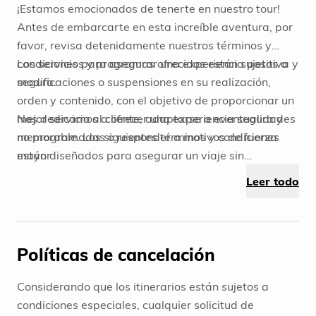
¡Estamos emocionados de tenerte en nuestro tour!
Antes de embarcarte en esta increíble aventura, por
favor, revisa detenidamente nuestros términos y
condiciones para asegurar una experiencia positiva y
Los servicios y programas ofrecidos están sujetos a
segura.
modificaciones o suspensiones en su realización,
orden y contenido, con el objetivo de proporcionar un
mejor servicio al cliente, adaptarse a eventualidades
Nos dedicamos a ofrecer una experiencia segura y
no programadas o responder a motivos de fuerza
memorable. Los siguientes términos y condiciones
mayor.
están diseñados para asegurar un viaje sin
Todos los programas se basan en estándares
preocupaciones. Si tienes alguna pregunta, no dudes
Leer todo
predeterminados. Cualquier solicitud de
en ponerte en contacto con nosotros. ¡Estamos
suplementos, como habitaciones de diferente
emocionados de que disfrutes al máximo de tu
categoría, traslados, excursiones o tours adicionales,
aventura con nosotros!
que no estén incluidos en el paquete original,
Políticas de cancelación
conllevará un cargo adicional.
Ninguna reserva se considera garantizada hasta
Considerando que los itinerarios están sujetos a
recibir el pago total por parte del cliente y/o agencia.
condiciones especiales, cualquier solicitud de