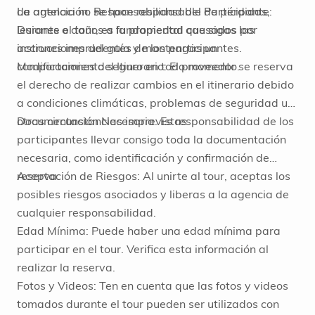
de antelación. Responsabilidad del Participante:
La agencia no se hace responsable de pérdidas,
Durante el tour, es fundamental que sigas las
lesiones o daños a la propiedad causados por
instrucciones del guía y mantengas un
acciones imprudentes de los participantes.
comportamiento seguro en todo momento.
Modificaciones del Itinerario: El proveedor se reserva
el derecho de realizar cambios en el itinerario debido
a condiciones climáticas, problemas de seguridad u
otras circunstancias imprevistas.
Documentación Necesaria: Es responsabilidad de los
participantes llevar consigo toda la documentación
necesaria, como identificación y confirmación de
reserva.
Aceptación de Riesgos: Al unirte al tour, aceptas los
posibles riesgos asociados y liberas a la agencia de
cualquier responsabilidad.
Edad Mínima: Puede haber una edad mínima para
participar en el tour. Verifica esta información al
realizar la reserva.
Fotos y Videos: Ten en cuenta que las fotos y videos
tomados durante el tour pueden ser utilizados con