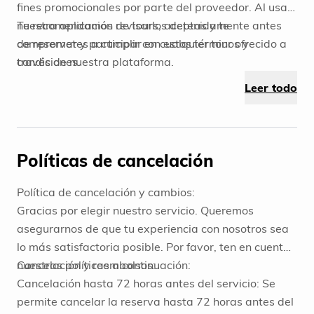
fines promocionales por parte del proveedor. Al usar
nuestra aplicación de tours, aceptas y te
Te recomendamos revisarlos detenidamente antes
comprometes a cumplir con estos términos y
de reservar y participar en cualquier tour ofrecido a
condiciones.
través de nuestra plataforma.
Leer todo
Políticas de cancelación
Política de cancelación y cambios:
Gracias por elegir nuestro servicio. Queremos
asegurarnos de que tu experiencia con nosotros sea
lo más satisfactoria posible. Por favor, ten en cuenta
nuestras políticas a continuación:
Cancelación y reembolsos:
Cancelación hasta 72 horas antes del servicio: Se
permite cancelar la reserva hasta 72 horas antes del