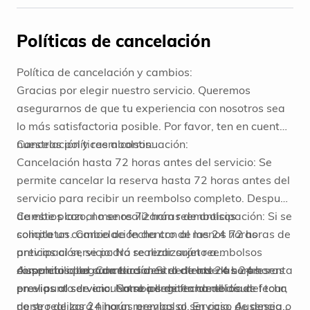
Políticas de cancelación
Política de cancelación y cambios:
Gracias por elegir nuestro servicio. Queremos
asegurarnos de que tu experiencia con nosotros sea
lo más satisfactoria posible. Por favor, ten en cuenta
nuestras políticas a continuación:
Cancelación y reembolsos:
Cancelación hasta 72 horas antes del servicio: Se
permite cancelar la reserva hasta 72 horas antes del
servicio para recibir un reembolso completo. Después
de este plazo, no se realizarán reembolsos
Cambios con al menos 72 horas de anticipación: Si se
completos. Cancelación dentro de las 24 horas
solicita un cambio de fecha con al menos 72 horas de
previas al servicio: No se realizarán reembolsos
anticipación, se podrá realizar sujeto a
completos por cancelaciones dentro de las 24 horas
disponibilidad. Cambios dentro de las 24 horas
Ausencia o llegada tardía: Si el cliente no se presenta
previas al servicio. Cambios de fecha del tour:
previas al servicio: No se permiten cambios de fecha
en el punto de encuentro o llega tarde el día del tour,
dentro de las 24 horas previas al servicio. Ausencia o
no se realizará ningún reembolso. En caso de desear