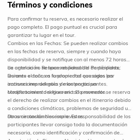
Términos y condiciones
Para confirmar tu reserva, es necesario realizar el
pago completo. El pago puntual es crucial para
garantizar tu lugar en el tour.
Cambios en las Fechas: Se pueden realizar cambios
en las fechas de reserva, siempre y cuando haya
disponibilidad y se notifique con al menos 72 horas
de antelación. Responsabilidad del Participante:
La agencia no se hace responsable de pérdidas,
Durante el tour, es fundamental que sigas las
lesiones o daños a la propiedad causados por
instrucciones del guía y mantengas un
acciones imprudentes de los participantes.
comportamiento seguro en todo momento.
Modificaciones del Itinerario: El proveedor se reserva
el derecho de realizar cambios en el itinerario debido
a condiciones climáticas, problemas de seguridad u
otras circunstancias imprevistas.
Documentación Necesaria: Es responsabilidad de los
participantes llevar consigo toda la documentación
necesaria, como identificación y confirmación de