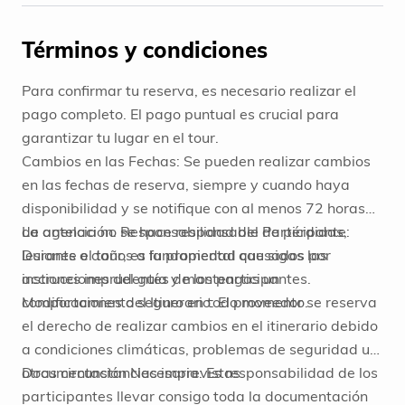
Términos y condiciones
Para confirmar tu reserva, es necesario realizar el
pago completo. El pago puntual es crucial para
garantizar tu lugar en el tour.
Cambios en las Fechas: Se pueden realizar cambios
en las fechas de reserva, siempre y cuando haya
disponibilidad y se notifique con al menos 72 horas
de antelación. Responsabilidad del Participante:
La agencia no se hace responsable de pérdidas,
Durante el tour, es fundamental que sigas las
lesiones o daños a la propiedad causados por
instrucciones del guía y mantengas un
acciones imprudentes de los participantes.
comportamiento seguro en todo momento.
Modificaciones del Itinerario: El proveedor se reserva
el derecho de realizar cambios en el itinerario debido
a condiciones climáticas, problemas de seguridad u
otras circunstancias imprevistas.
Documentación Necesaria: Es responsabilidad de los
participantes llevar consigo toda la documentación