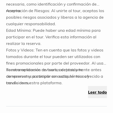
necesaria, como identificación y confirmación de
reserva.
Aceptación de Riesgos: Al unirte al tour, aceptas los
posibles riesgos asociados y liberas a la agencia de
cualquier responsabilidad.
Edad Mínima: Puede haber una edad mínima para
participar en el tour. Verifica esta información al
realizar la reserva.
Fotos y Videos: Ten en cuenta que las fotos y videos
tomados durante el tour pueden ser utilizados con
fines promocionales por parte del proveedor. Al usar
nuestra aplicación de tours, aceptas y te
Te recomendamos revisarlos detenidamente antes
comprometes a cumplir con estos términos y
de reservar y participar en cualquier tour ofrecido a
condiciones.
través de nuestra plataforma.
Leer todo