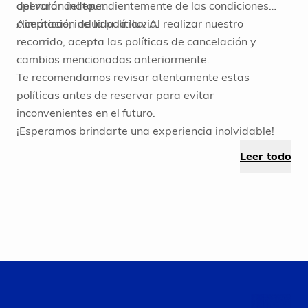
del valor del tour.
operarán independientemente de las condiciones
climáticas, incluida la lluvia.
Aceptación de la política: Al realizar nuestro
recorrido, acepta las políticas de cancelación y
cambios mencionadas anteriormente.
Te recomendamos revisar atentamente estas
políticas antes de reservar para evitar
inconvenientes en el futuro.
¡Esperamos brindarte una experiencia inolvidable!
Leer todo