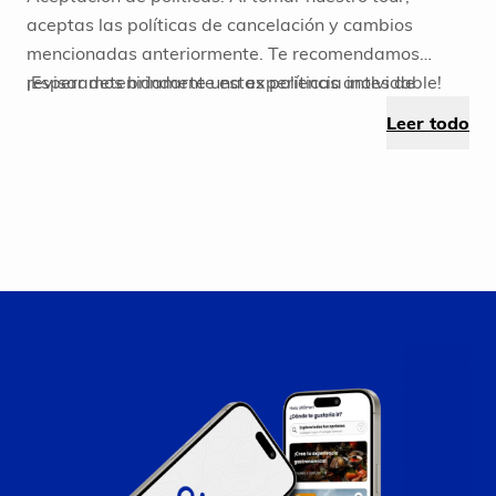
aceptas las políticas de cancelación y cambios
mencionadas anteriormente. Te recomendamos
revisar detenidamente estas políticas antes de
¡Esperamos brindarte una experiencia inolvidable!
reservar para evitar inconvenientes en el futuro.
Leer todo