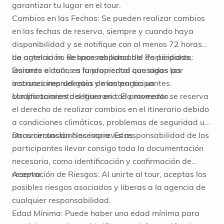
garantizar tu lugar en el tour.
Cambios en las Fechas: Se pueden realizar cambios
en las fechas de reserva, siempre y cuando haya
disponibilidad y se notifique con al menos 72 horas
de antelación. Responsabilidad del Participante:
La agencia no se hace responsable de pérdidas,
Durante el tour, es fundamental que sigas las
lesiones o daños a la propiedad causados por
instrucciones del guía y mantengas un
acciones imprudentes de los participantes.
comportamiento seguro en todo momento.
Modificaciones del Itinerario: El proveedor se reserva
el derecho de realizar cambios en el itinerario debido
a condiciones climáticas, problemas de seguridad u
otras circunstancias imprevistas.
Documentación Necesaria: Es responsabilidad de los
participantes llevar consigo toda la documentación
necesaria, como identificación y confirmación de
reserva.
Aceptación de Riesgos: Al unirte al tour, aceptas los
posibles riesgos asociados y liberas a la agencia de
cualquier responsabilidad.
Edad Mínima: Puede haber una edad mínima para