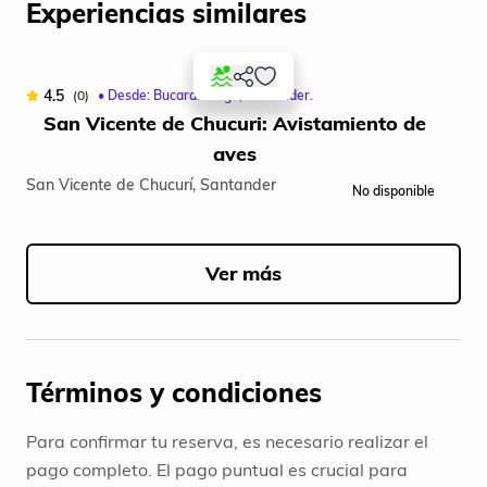
Experiencias similares
4.5
4
(0)
• Desde: Bucaramanga, Santander.
San Vicente de Chucuri: Avistamiento de
aves
San Vicente de Chucurí, Santander
Gua
No disponible
Item
1
of
Ver más
5
Términos y condiciones
Para confirmar tu reserva, es necesario realizar el
pago completo. El pago puntual es crucial para