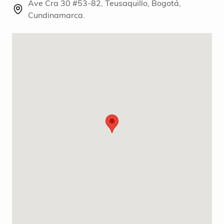
Ave Cra 30 #53-82, Teusaquillo, Bogotá,
Cundinamarca.