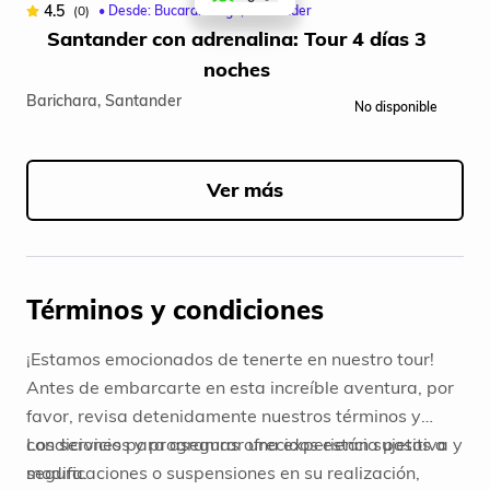
4.5
4
(0)
• Desde: Bucaramanga, Santander
Santander con adrenalina: Tour 4 días 3
noches
Barichara, Santander
Buc
No disponible
Item
1
of
Ver más
5
Términos y condiciones
¡Estamos emocionados de tenerte en nuestro tour!
Antes de embarcarte en esta increíble aventura, por
favor, revisa detenidamente nuestros términos y
condiciones para asegurar una experiencia positiva y
Los servicios y programas ofrecidos están sujetos a
segura.
modificaciones o suspensiones en su realización,