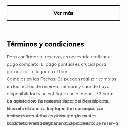
Item
1
of
Ver más
3
Términos y condiciones
Para confirmar tu reserva, es necesario realizar el
pago completo. El pago puntual es crucial para
garantizar tu lugar en el tour.
Cambios en las Fechas: Se pueden realizar cambios
en las fechas de reserva, siempre y cuando haya
disponibilidad y se notifique con al menos 72 horas
de antelación. Responsabilidad del Participante:
La agencia no se hace responsable de pérdidas,
Durante el tour, es fundamental que sigas las
lesiones o daños a la propiedad causados por
instrucciones del guía y mantengas un
acciones imprudentes de los participantes.
comportamiento seguro en todo momento.
Modificaciones del Itinerario: El proveedor se reserva