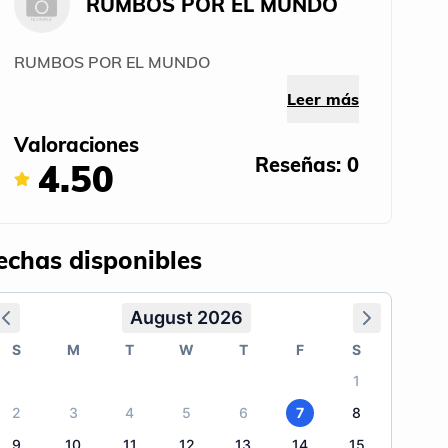
RUMBOS POR EL MUNDO
RUMBOS POR EL MUNDO
Leer más
Valoraciones
Reseñas: 0
4.50
echas disponibles
August 2026
S
M
T
W
T
F
S
1
2
3
4
5
6
7
8
9
10
11
12
13
14
15