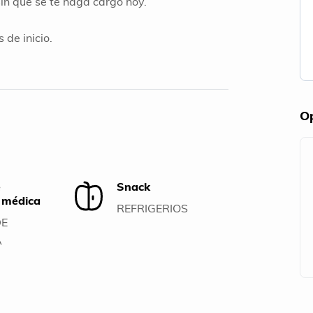
sin que se te haga cargo hoy.
 de inicio.
Op
e
Snack
a médica
REFRIGERIOS
DE
A