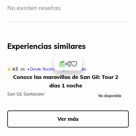
No existen reseñas
Experiencias similares
4.5
(0)
• Desde: Bucaramanga, Santander
Conoce las maravillas de San Gil: Tour 2
D
días 1 noche
S
San Gil, Santander
No disponible
Item
1
of
Ver más
5