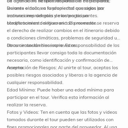
de antelación. Responsabilidad del Participante:
La agencia no se hace responsable de pérdidas,
Durante el tour, es fundamental que sigas las
lesiones o daños a la propiedad causados por
instrucciones del guía y mantengas un
acciones imprudentes de los participantes.
comportamiento seguro en todo momento.
Modificaciones del Itinerario: El proveedor se reserva
el derecho de realizar cambios en el itinerario debido
a condiciones climáticas, problemas de seguridad u
otras circunstancias imprevistas.
Documentación Necesaria: Es responsabilidad de los
participantes llevar consigo toda la documentación
necesaria, como identificación y confirmación de
reserva.
Aceptación de Riesgos: Al unirte al tour, aceptas los
posibles riesgos asociados y liberas a la agencia de
cualquier responsabilidad.
Edad Mínima: Puede haber una edad mínima para
participar en el tour. Verifica esta información al
realizar la reserva.
Fotos y Videos: Ten en cuenta que las fotos y videos
tomados durante el tour pueden ser utilizados con
fines promocionales por parte del proveedor. Al usar