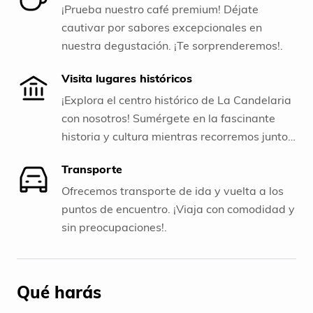
¡Prueba nuestro café premium! Déjate
cautivar por sabores excepcionales en
nuestra degustación. ¡Te sorprenderemos!.
Visita lugares históricos
¡Explora el centro histórico de La Candelaria
con nosotros! Sumérgete en la fascinante
historia y cultura mientras recorremos juntos
este emblemático barrio. ¡No te pierdas esta
Transporte
experiencia única!.
Ofrecemos transporte de ida y vuelta a los
puntos de encuentro. ¡Viaja con comodidad y
sin preocupaciones!.
Qué harás